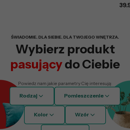
39.
Wyszukiwarka z fil
ŚWIADOMIE. DLA SIEBIE. DLA TWOJEGO WNĘTRZA.
Wybierz produkt
pasujący
do Ciebie
Powiedz nam jakie parametry Cię interesują:
Rodzaj
Pomieszczenie
Kolor
Wzór