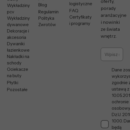
oferty,
logistyczne
Blog
Wykładziny
porady
FAQ
pcv
Regulamin
aranżacyjne
Certyfikaty
Wykładziny
Polityka
i nowinki
i programy
dywanowe
Zwrotów
ze świata
Dekoracje i
wnętrz.
akcesoria
Dywaniki
łazienkowe
Nakładki na
schody
Ociekacze
Dane zos
na buty
wykorzys
Płytki
zgodnie 
ustawą z
Pozostałe
10.05.201
ochronie
osobowy
Dz.U. 201
1000. Da
będą