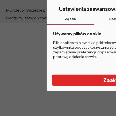
Ustawienia zaawansowa
Mulitdecor. Wszelkie prawa zastrzeżone.
Centrum ustawień cookie
Zgoda
Szc
Używamy plików cookie
Pliki cookies to niewielkie pliki tek
użytkownika podczas korzystania ze st
zapamiętanie preferencji, dopasowanie
poprawę działania serwisu.
Zaak