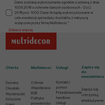
Dane zostaną wykorzystanie zgodnie z ustawą z dnia
10.05.2018 o ochronie danych osobowych - Dz.U.
2018 poz. 1000. Dane te będą wykorzystywane w
celu ewidencji sprzedaży i kontaktu z nabywcą
wyłącznie przez firmę Multidecor. *
Zobacz więcej
Zapisz się
Oferta
Multidecor
Usługi
do
newslettera
Kontakt i
Dywany
O firmie
pomoc
Współpraca
Chodniki
Zapisz się
Przedstawiciele
B2B
Wycieraczki
i otrzymuj
handlowi
Polityka
Sztuczne
ekskluzywne
Usługi
prywatności
trawy