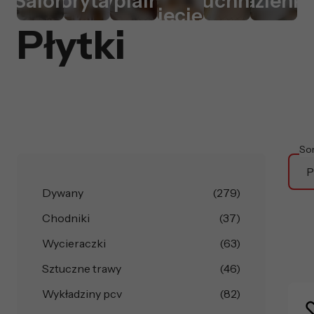
Salon
Korytarz
Sypialnia
Kuchnia
Łazienk
dziecięcy
Płytki
So
P
Dywany
(279)
Chodniki
(37)
Wycieraczki
(63)
Sztuczne trawy
(46)
Wykładziny pcv
(82)