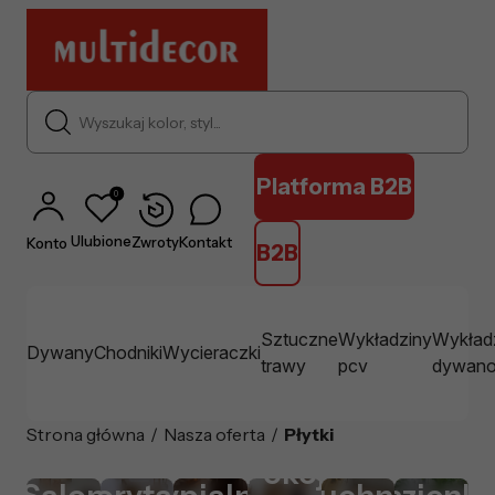
Wyszukaj kolor, styl...
Platforma B2B
0
Ulubione
Zwroty
Kontakt
Konto
B2B
Sztuczne
Wykładziny
Wykład
Dywany
Chodniki
Wycieraczki
trawy
pcv
dywan
Strona główna
/
Nasza oferta
/
Płytki
Pokój