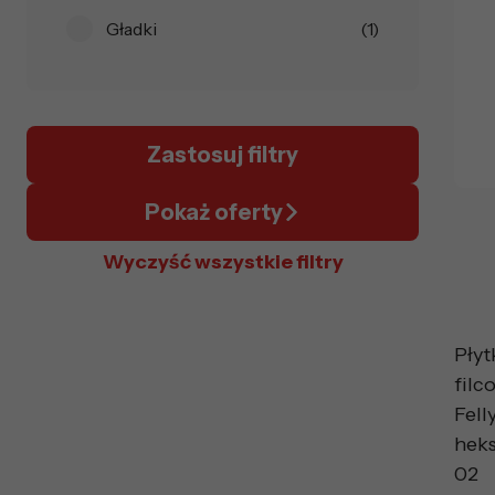
Gładki
(1)
Zastosuj filtry
Pokaż oferty
Wyczyść wszystkie filtry
Płyt
filc
Fell
hek
02