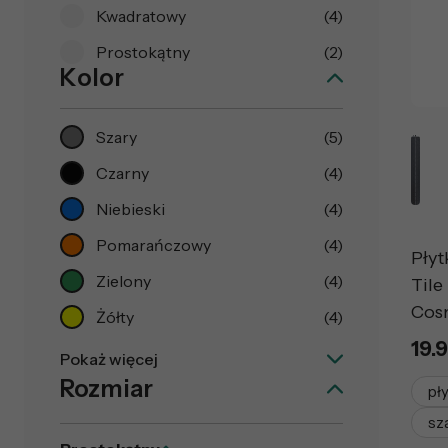
Kwadratowy
(4)
Prostokątny
(2)
Kolor
Szary
(5)
Czarny
(4)
Niebieski
(4)
Pomarańczowy
(4)
Płyt
Zielony
(4)
Tile
Cos
Żółty
(4)
19.9
Pokaż więcej
Rozmiar
pł
sz