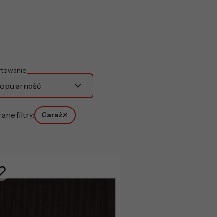
rtowanie
opularność
ne filtry:
Garaż