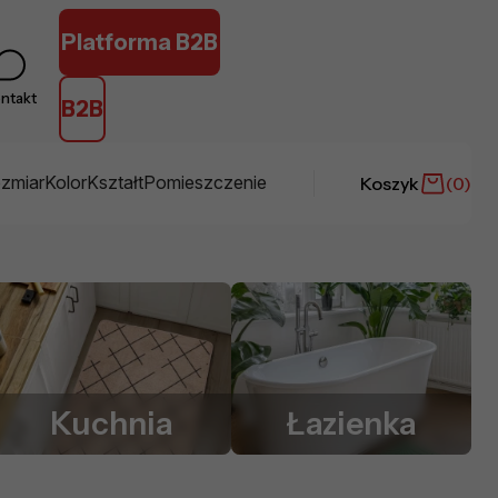
Platforma B2B
ntakt
B2B
zmiar
Kolor
Kształt
Pomieszczenie
Koszyk
(
0
)
Kuchnia
Łazienka