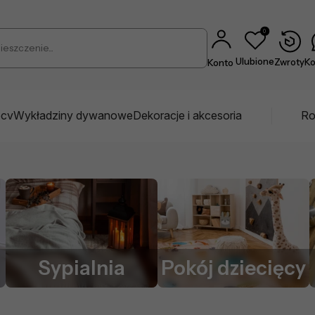
0
czenie...
Ulubione
Zwroty
Ko
Konto
pcv
Wykładziny dywanowe
Dekoracje i akcesoria
Ro
Sypialnia
Pokój dziecięcy