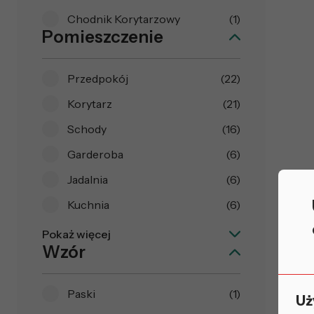
Chodnik Korytarzowy
(1)
Pomieszczenie
Przedpokój
(22)
Korytarz
(21)
Schody
(16)
Garderoba
(6)
Jadalnia
(6)
Kuchnia
(6)
Pokaż więcej
Wzór
Paski
(1)
Uż