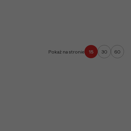
Pokaż na stronie
15
30
60