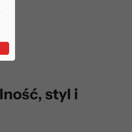
.
ność, styl i