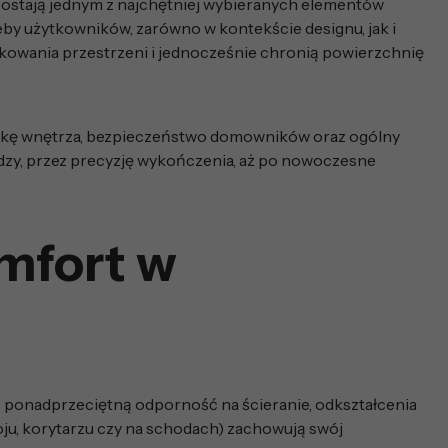
zostają jednym z najchętniej wybieranych elementów
y użytkowników, zarówno w kontekście designu, jak i
kowania przestrzeni i jednocześnie chronią powierzchnię
stykę wnętrza, bezpieczeństwo domowników oraz ogólny
ędzy, przez precyzję wykończenia, aż po nowoczesne
mfort w
 ponadprzeciętną odporność na ścieranie, odkształcenia
ju, korytarzu czy na schodach) zachowują swój