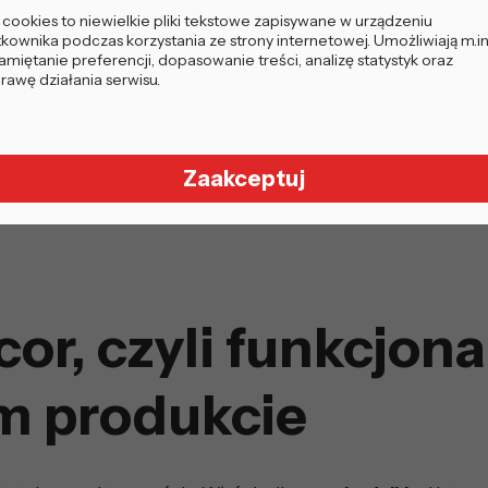
i cookies to niewielkie pliki tekstowe zapisywane w urządzeniu
tkownika podczas korzystania ze strony internetowej. Umożliwiają m.in
miętanie preferencji, dopasowanie treści, analizę statystyk oraz
rawę działania serwisu.
Zaakceptuj
r, czyli funkcjonal
ym produkcie