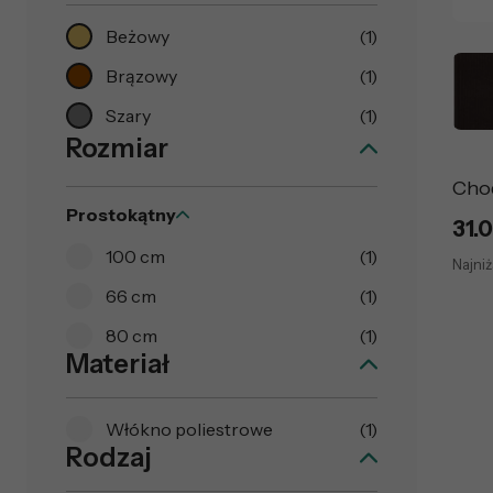
Beżowy
(1)
Brązowy
(1)
Szary
(1)
Rozmiar
Cho
Prostokątny
31.0
100 cm
(1)
Najniż
66 cm
(1)
80 cm
(1)
Materiał
Włókno poliestrowe
(1)
Rodzaj