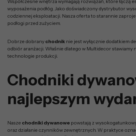
Współczesne wnętrza wymagają rozwiązań, które łączą es
wyposażenia podłóg. Jako doświadczony dystrybutor wyso
codziennej eksploatacji. Nasza oferta to starannie zapro
podłogi przed zużyciem.
Dobrze dobrany
chodnik
nie jest wyłącznie dodatkiem d
odbiór aranżacji. Właśnie dlatego w Multidecor stawiamy
technologie produkcji.
Chodniki dywanow
najlepszym wyda
Nasze
chodniki dywanowe
powstają z wysokogatunkowyc
oraz działanie czynników zewnętrznych. W praktyce ozna