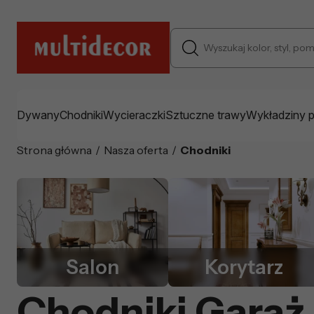
Wyszukaj kolor, styl, pomiesz
Dywany
Chodniki
Wycieraczki
Sztuczne trawy
Wykładziny 
Strona główna
/
Nasza oferta
/
Chodniki
Salon
Korytarz
Chodniki Garaż