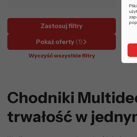
Plik
uży
zapa
pop
Zastosuj filtry
Pokaż oferty
(1)
Wyczyść wszystkie filtry
Chodniki Multideco
trwałość w jedn