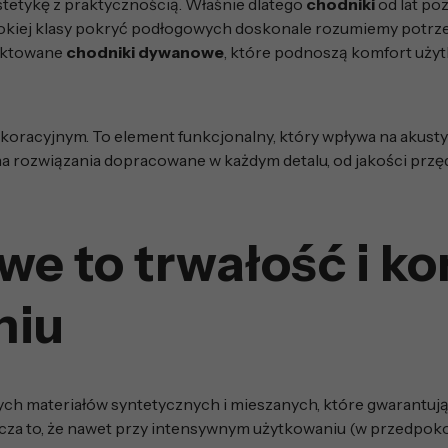
tetykę z praktycznością. Właśnie dlatego
chodniki
od lat po
kiej klasy pokryć podłogowych doskonale rozumiemy potrzeb
jektowane
chodniki dywanowe
, które podnoszą komfort użyt
ekoracyjnym. To element funkcjonalny, który wpływa na aku
 na rozwiązania dopracowane w każdym detalu, od jakości prz
e to trwałość i ko
niu
h materiałów syntetycznych i mieszanych, które gwarantują
cza to, że nawet przy intensywnym użytkowaniu (w przedpoko