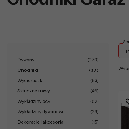
So
P
Dywany
(279)
Wybra
Chodniki
(37)
Wycieraczki
(63)
Sztuczne trawy
(46)
Wykładziny pcv
(82)
Wykładziny dywanowe
(39)
Dekoracje i akcesoria
(15)