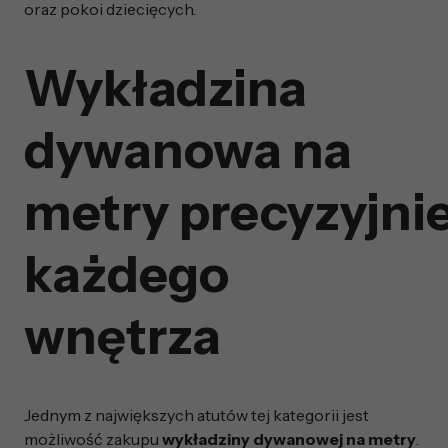
oraz pokoi dziecięcych.
Wykładzina
dywanowa na
metry precyzyjni
każdego
wnętrza
Jednym z największych atutów tej kategorii jest
możliwość zakupu
wykładziny dywanowej na metry
.