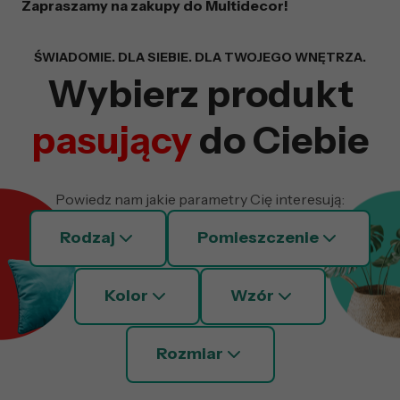
Zapraszamy na zakupy do Multidecor!
Wyszukiwarka z fil
ŚWIADOMIE. DLA SIEBIE. DLA TWOJEGO WNĘTRZA.
Wybierz produkt
pasujący
do Ciebie
Powiedz nam jakie parametry Cię interesują:
Rodzaj
Pomieszczenie
Kolor
Wzór
Rozmiar