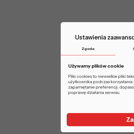
Ustawienia zaawanso
Zgoda
Używamy plików cookie
Pliki cookies to niewielkie pliki 
użytkownika podczas korzystania z
zapamiętanie preferencji, dopasow
poprawę działania serwisu.
Za