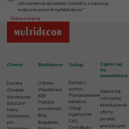
celu ewidencji sprzedaży i kontaktu z nabywcą
wyłącznie przez firmę Multidecor. *
Zobacz więcej
Zapisz się
Oferta
Multidecor
Usługi
do
newslettera
Kontakt i
Dywany
O firmie
pomoc
Współpraca
Chodniki
Zapisz się
Przedstawiciele
B2B
Wycieraczki
i otrzymuj
handlowi
Polityka
Sztuczne
ekskluzywne
Usługi
prywatności
trawy
oferty,
logistyczne
Blog
Wykładziny
porady
FAQ
pcv
Regulamin
aranżacyjne
Certyfikaty
Wykładziny
Polityka