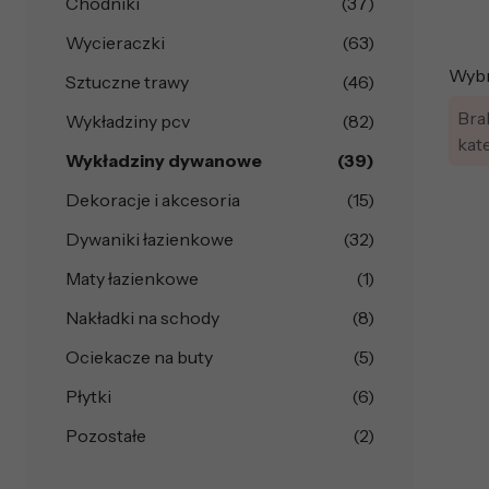
Chodniki
(37)
Wycieraczki
(63)
Wybra
Sztuczne trawy
(46)
Bra
Wykładziny pcv
(82)
kat
Wykładziny dywanowe
(39)
Dekoracje i akcesoria
(15)
Dywaniki łazienkowe
(32)
Maty łazienkowe
(1)
Nakładki na schody
(8)
Ociekacze na buty
(5)
Płytki
(6)
Pozostałe
(2)