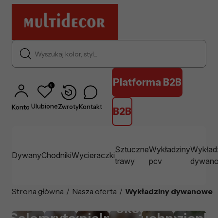
Wyszukaj kolor, styl...
Platforma B2B
0
Ulubione
Zwroty
Kontakt
Konto
B2B
Sztuczne
Wykładziny
Wykład
Dywany
Chodniki
Wycieraczki
trawy
pcv
dywan
Strona główna
/
Nasza oferta
/
Wykładziny dywanowe
Pokój