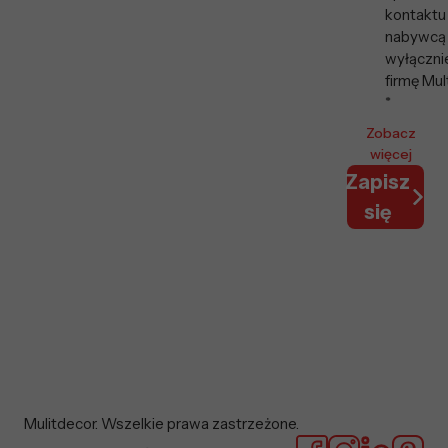
kontaktu
nabywcą
wyłączni
firmę Mul
*
Zobacz
więcej
Zapisz
się
Mulitdecor. Wszelkie prawa zastrzeżone.