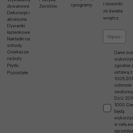
i nowinki
i programy
dywanowe
Zwrotów
ze świata
Dekoracje i
wnętrz.
akcesoria
Dywaniki
łazienkowe
Nakładki na
schody
Ociekacze
Dane zos
na buty
wykorzys
Płytki
zgodnie 
ustawą z
Pozostałe
10.05.201
ochronie
osobowy
Dz.U. 201
1000. Da
będą
wykorzy
w celu ew
sprzedaży