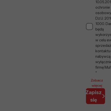
10.05.201
ochronie
osobowy
Dz.U. 201
1000. Da
będą
wykorzy
w celu ew
sprzedaży
kontaktu
nabywcą
wyłączni
firmę Mul
*
Zobacz
więcej
Zapisz
się