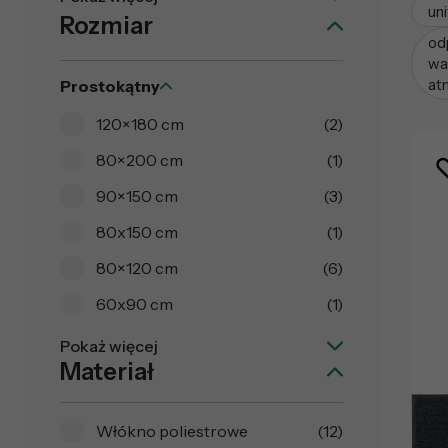
un
Rozmiar
od
wa
at
Prostokątny
120×180 cm
(2)
80×200 cm
(1)
90×150 cm
(3)
80x150 cm
(1)
80×120 cm
(6)
60x90 cm
(1)
Pokaż więcej
Materiał
Włókno poliestrowe
(12)