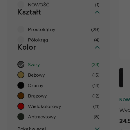
NOWOŚĆ
(1)
Kształt
Prostokątny
(29)
Półokrąg
(4)
Kolor
Szary
(33)
Beżowy
(15)
Czarny
(14)
Brązowy
(12)
NOW
Wielokolorowy
(11)
Wyc
Antracytowy
(8)
24.
Pokaż więcej