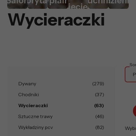
Salon
Korytarz
Sypialnia
Kuchnia
Łazienk
dziecięcy
Wycieraczki
So
P
Dywany
(279)
Chodniki
(37)
Wycieraczki
(63)
Sztuczne trawy
(46)
Wykładziny pcv
(82)
Wybra