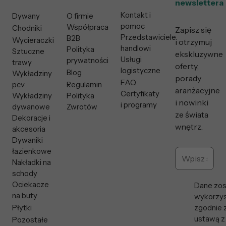
newslettera
Kontakt i
Dywany
O firmie
pomoc
Współpraca
Chodniki
Zapisz się
Przedstawiciele
B2B
Wycieraczki
i otrzymuj
handlowi
Polityka
Sztuczne
ekskluzywne
Usługi
prywatności
trawy
oferty,
logistyczne
Blog
Wykładziny
porady
FAQ
pcv
Regulamin
aranżacyjne
Certyfikaty
Wykładziny
Polityka
i nowinki
i programy
dywanowe
Zwrotów
ze świata
Dekoracje i
wnętrz.
akcesoria
Dywaniki
łazienkowe
Nakładki na
schody
Ociekacze
Dane zos
na buty
wykorzys
Płytki
zgodnie 
ustawą z
Pozostałe