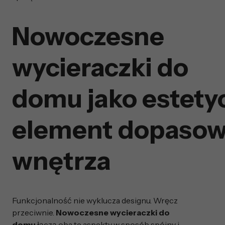
Nowoczesne
wycieraczki do
domu jako estety
element dopasow
wnętrza
Funkcjonalność nie wyklucza designu. Wręcz
przeciwnie.
Nowoczesne wycieraczki do
domu
łączą oba te aspekty w sposób spójny i