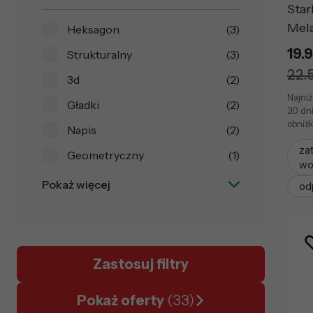
Star
Mel
Heksagon
(3)
19.9
Strukturalny
(3)
22.5
3d
(2)
Najniż
Gładki
(2)
30 dn
obniżk
Napis
(2)
za
Geometryczny
(1)
wo
Pokaż więcej
od
Zastosuj filtry
Pokaż oferty
(33)