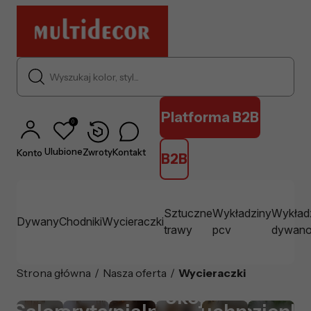
Wyszukaj kolor, styl...
Platforma B2B
0
Ulubione
Zwroty
Kontakt
Konto
B2B
Sztuczne
Wykładziny
Wykład
Dywany
Chodniki
Wycieraczki
trawy
pcv
dywan
Strona główna
/
Nasza oferta
/
Wycieraczki
Pokój