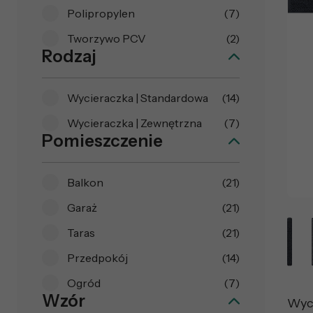
Polipropylen
(7)
Tworzywo PCV
(2)
Rodzaj
Wycieraczka | Standardowa
(14)
Wycieraczka | Zewnętrzna
(7)
Pomieszczenie
Balkon
(21)
Garaż
(21)
Taras
(21)
Przedpokój
(14)
Ogród
(7)
Wzór
Wyc