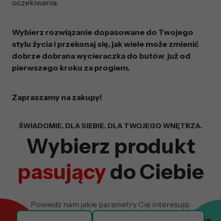
oczekiwania.
Wybierz rozwiązanie dopasowane do Twojego
stylu życia i przekonaj się, jak wiele może zmienić
dobrze dobrana
wycieraczka do butów
,
już od
pierwszego kroku za progiem.
Zapraszamy na zakupy!
Wyszukiwarka z fil
ŚWIADOMIE. DLA SIEBIE. DLA TWOJEGO WNĘTRZA.
Wybierz produkt
pasujący
do Ciebie
Powiedz nam jakie parametry Cię interesują: