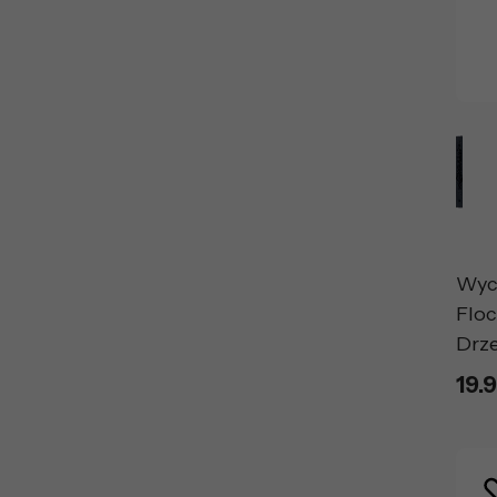
Wyc
Flo
Drz
19.9