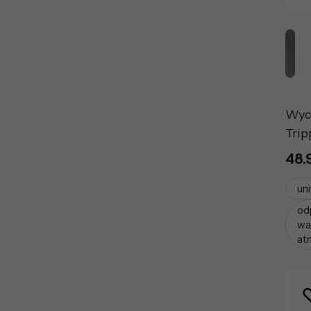
Wyc
Trip
48.
un
od
wa
at