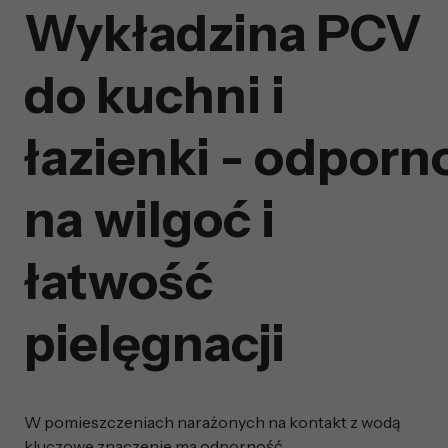
Wykładzina PCV
do kuchni i
łazienki - odporn
na wilgoć i
łatwość
pielęgnacji
W pomieszczeniach narażonych na kontakt z wodą
kluczowe znaczenie ma odporność