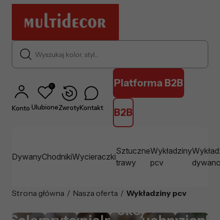
Wyszukaj kolor, styl...
Platforma B2B
0
Ulubione
Zwroty
Kontakt
Konto
B2B
Sztuczne
Wykładziny
Wykład
Dywany
Chodniki
Wycieraczki
trawy
pcv
dywan
Strona główna
/
Nasza oferta
/
Wykładziny pcv
Pokój