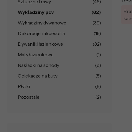
Sztuczne trawy
(46)
Bra
Wykładziny pcv
(82)
kat
Wykładziny dywanowe
(39)
Dekoracje i akcesoria
(15)
Dywaniki łazienkowe
(32)
Maty łazienkowe
(1)
Nakładki na schody
(8)
Ociekacze na buty
(5)
Płytki
(6)
Pozostałe
(2)