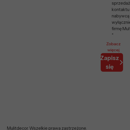
sprzedaży
kontaktu
nabywcą
wyłączni
firmę Mul
*
Zobacz
więcej
Zapisz
się
Mulitdecor. Wszelkie prawa zastrzeżone.