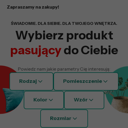
Zapraszamy na zakupy!
Wyszukiwarka z fil
ŚWIADOMIE. DLA SIEBIE. DLA TWOJEGO WNĘTRZA.
Wybierz produkt
pasujący
do Ciebie
Powiedz nam jakie parametry Cię interesują:
Rodzaj
Pomieszczenie
Kolor
Wzór
Rozmiar