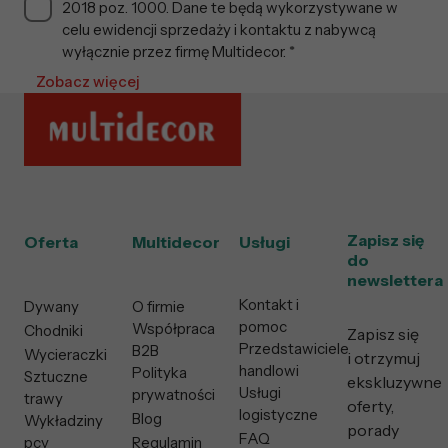
2018 poz. 1000. Dane te będą wykorzystywane w
celu ewidencji sprzedaży i kontaktu z nabywcą
wyłącznie przez firmę Multidecor. *
Zobacz więcej
Zapisz się
Oferta
Multidecor
Usługi
do
newslettera
Kontakt i
Dywany
O firmie
pomoc
Współpraca
Chodniki
Zapisz się
Przedstawiciele
B2B
Wycieraczki
i otrzymuj
handlowi
Polityka
Sztuczne
ekskluzywne
Usługi
prywatności
trawy
oferty,
logistyczne
Blog
Wykładziny
porady
FAQ
pcv
Regulamin