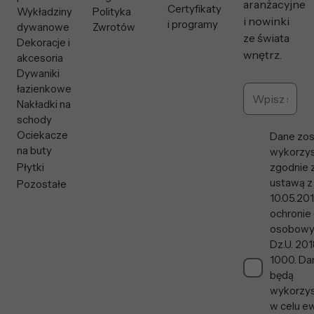
aranżacyjne
Certyfikaty
Wykładziny
Polityka
i nowinki
i programy
dywanowe
Zwrotów
ze świata
Dekoracje i
wnętrz.
akcesoria
Dywaniki
łazienkowe
Nakładki na
schody
Ociekacze
Dane zos
na buty
wykorzys
Płytki
zgodnie 
ustawą z
Pozostałe
10.05.201
ochronie
osobowy
Dz.U. 201
1000. Da
będą
wykorzy
w celu ew