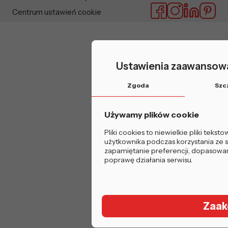
Centrum ustawień cookie
Ustawienia zaawansowa
Zgoda
Szc
Używamy plików cookie
Pliki cookies to niewielkie pliki tek
użytkownika podczas korzystania ze st
zapamiętanie preferencji, dopasowanie
poprawę działania serwisu.
Zaak