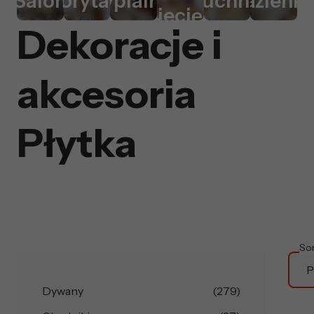
Salon
Korytarz
Sypialnia
Kuchnia
Łazienk
dziecięcy
Dekoracje i
akcesoria
Płytka
So
P
Dywany
(279)