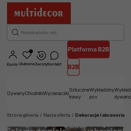
Wyszukaj kolor, styl...
Platforma B2B
0
Ulubione
Zwroty
Kontakt
Konto
B2B
Sztuczne
Wykładziny
Wykład
Dywany
Chodniki
Wycieraczki
trawy
pcv
dywan
Strona główna
/
Nasza oferta
/
Dekoracje i akcesoria
Pokój