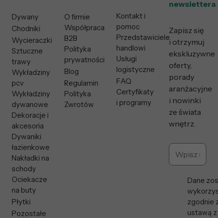
newslettera
Kontakt i
Dywany
O firmie
pomoc
Współpraca
Chodniki
Zapisz się
Przedstawiciele
B2B
Wycieraczki
i otrzymuj
handlowi
Polityka
Sztuczne
ekskluzywne
Usługi
prywatności
trawy
oferty,
logistyczne
Blog
Wykładziny
porady
FAQ
pcv
Regulamin
aranżacyjne
Certyfikaty
Wykładziny
Polityka
i nowinki
i programy
dywanowe
Zwrotów
ze świata
Dekoracje i
wnętrz.
akcesoria
Dywaniki
łazienkowe
Nakładki na
schody
Ociekacze
Dane zos
na buty
wykorzys
Płytki
zgodnie 
ustawą z
Pozostałe