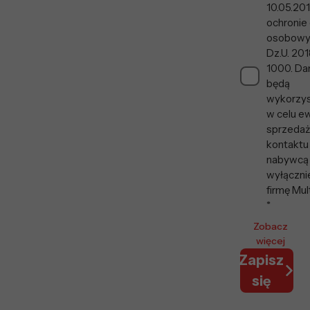
10.05.201
ochronie
osobowy
Dz.U. 201
1000. Da
będą
wykorzy
w celu ew
sprzedaży
kontaktu
nabywcą
wyłączni
firmę Mul
*
Zobacz
więcej
Zapisz
się