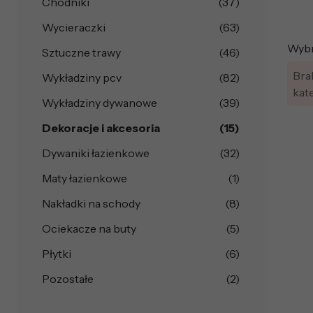
Chodniki
(37)
Wycieraczki
(63)
Wybra
Sztuczne trawy
(46)
Bra
Wykładziny pcv
(82)
kat
Wykładziny dywanowe
(39)
Dekoracje i akcesoria
(15)
Dywaniki łazienkowe
(32)
Maty łazienkowe
(1)
Nakładki na schody
(8)
Ociekacze na buty
(5)
Płytki
(6)
Pozostałe
(2)