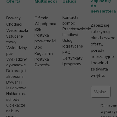
Zapisz się
Oferta
Multidecor
Usługi
do
newslettera
Kontakt i
Dywany
O firmie
pomoc
Współpraca
Chodniki
Zapisz się
Przedstawiciele
B2B
Wycieraczki
i otrzymuj
handlowi
Polityka
Sztuczne
ekskluzywne
Usługi
prywatności
trawy
oferty,
logistyczne
Blog
Wykładziny
porady
FAQ
pcv
Regulamin
aranżacyjne
Certyfikaty
Wykładziny
Polityka
i nowinki
i programy
dywanowe
Zwrotów
ze świata
Dekoracje i
wnętrz.
akcesoria
Dywaniki
łazienkowe
Nakładki na
schody
Ociekacze
Dane zos
na buty
wykorzys