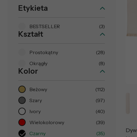
Etykieta
BESTSELLER
(3)
Kształt
Prostokątny
(28)
Okrągły
(8)
Kolor
Beżowy
(112)
Szary
(97)
Ivory
(40)
Wielokolorowy
(39)
Dyw
Czarny
(35)