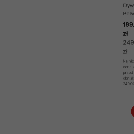
Dyw
Bel
189
zł
249
zł
Najni
cena z
przed
obniżk
249.00