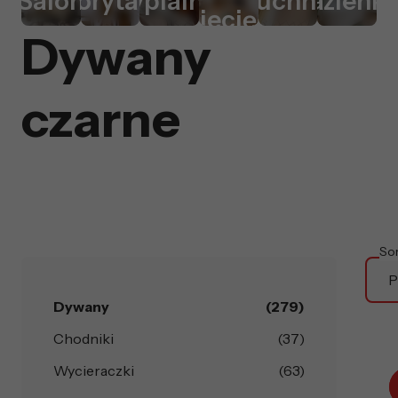
Salon
Korytarz
Sypialnia
Kuchnia
Łazienk
dziecięcy
Dywany
czarne
So
P
Dywany
(279)
Chodniki
(37)
Wycieraczki
(63)