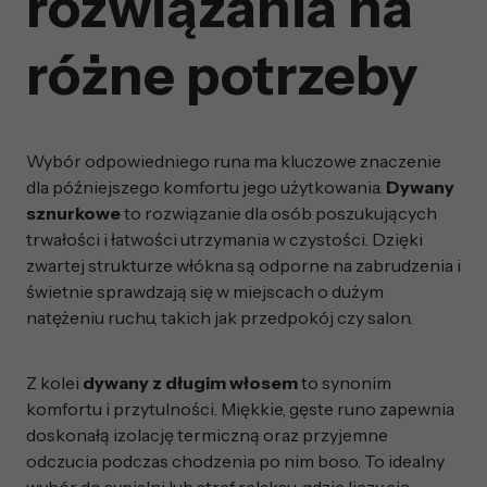
rozwiązania na
różne potrzeby
Wybór odpowiedniego runa ma kluczowe znaczenie
dla późniejszego komfortu jego użytkowania.
Dywany
sznurkowe
to rozwiązanie dla osób poszukujących
trwałości i łatwości utrzymania w czystości. Dzięki
zwartej strukturze włókna są odporne na zabrudzenia i
świetnie sprawdzają się w miejscach o dużym
natężeniu ruchu, takich jak przedpokój czy salon.
Z kolei
dywany z długim włosem
to synonim
komfortu i przytulności. Miękkie, gęste runo zapewnia
doskonałą izolację termiczną oraz przyjemne
odczucia podczas chodzenia po nim boso. To idealny
wybór do sypialni lub stref relaksu, gdzie liczy się