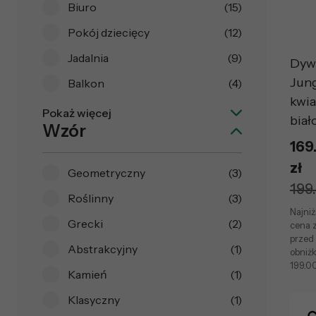
Biuro
(15)
Pokój dziecięcy
(12)
Jadalnia
(9)
Dyw
Jun
Balkon
(4)
kwia
Pokaż więcej
biał
Wzór
169
zł
Geometryczny
(3)
199
Roślinny
(3)
Najni
Grecki
(2)
cena z
przed
Abstrakcyjny
(1)
obniżk
199.00
Kamień
(1)
Klasyczny
(1)