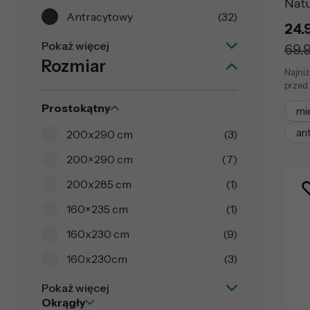
Natu
Antracytowy
(32)
24.
Pokaż więcej
69.9
Rozmiar
Najniż
przed 
Prostokątny
mi
an
200x290 cm
(3)
200×290 cm
(7)
200x285 cm
(1)
160×235 cm
(1)
160x230 cm
(9)
160x230cm
(3)
Pokaż więcej
Okrągły