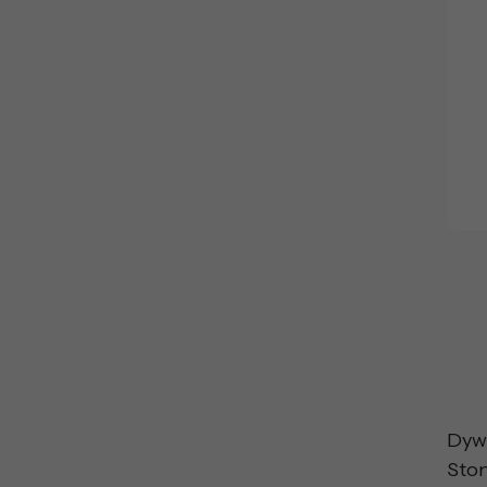
Dyw
Sto