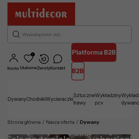
Wyszukaj kolor, styl...
Platforma B2B
0
Ulubione
Zwroty
Kontakt
Konto
B2B
Sztuczne
Wykładziny
Wykład
Dywany
Chodniki
Wycieraczki
trawy
pcv
dywan
Strona główna
/
Nasza oferta
/
Dywany
Pokój