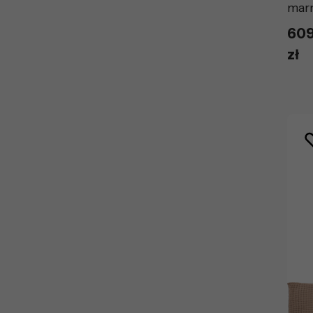
mar
609
zł