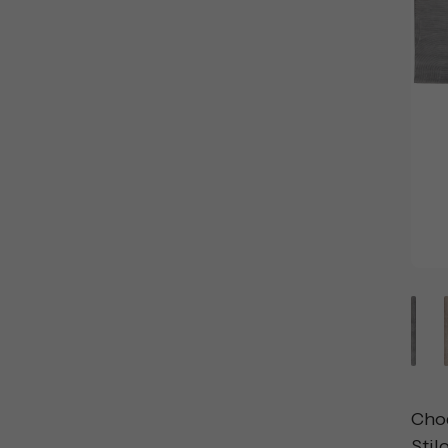
Cho
Sti