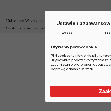
Mulitdecor. Wszelkie prawa zastrzeżone.
Ustawienia zaawansowa
Centrum ustawień cookie
Zgoda
Szc
Używamy plików cookie
Pliki cookies to niewielkie pliki tek
użytkownika podczas korzystania ze st
zapamiętanie preferencji, dopasowanie
poprawę działania serwisu.
Zaak