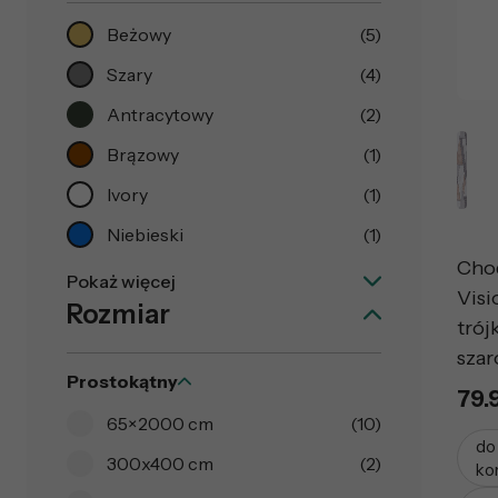
Beżowy
(5)
Szary
(4)
Antracytowy
(2)
Brązowy
(1)
Ivory
(1)
Niebieski
(1)
Cho
Pokaż więcej
Visi
Rozmiar
trój
sza
Prostokątny
79.
65×2000 cm
(10)
do
300x400 cm
(2)
ko