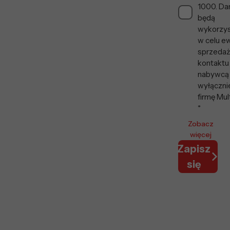
1000. Da
będą
wykorzy
w celu ew
sprzedaży
kontaktu
nabywcą
wyłączni
firmę Mul
*
Zobacz
więcej
Zapisz
się