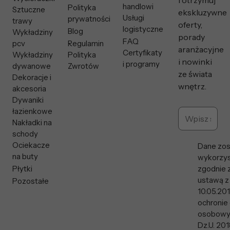
i otrzymuj
handlowi
Polityka
Sztuczne
ekskluzywne
Usługi
prywatności
trawy
oferty,
logistyczne
Blog
Wykładziny
porady
FAQ
pcv
Regulamin
aranżacyjne
Certyfikaty
Wykładziny
Polityka
i nowinki
i programy
dywanowe
Zwrotów
ze świata
Dekoracje i
wnętrz.
akcesoria
Dywaniki
łazienkowe
Nakładki na
schody
Ociekacze
Dane zos
na buty
wykorzys
Płytki
zgodnie 
ustawą z
Pozostałe
10.05.201
ochronie
osobowy
Dz.U. 201