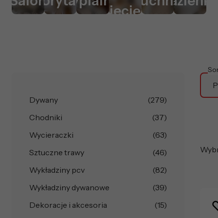
Salon
Korytarz
Sypialnia
Kuchnia
Łazienk
dziecięcy
So
P
Dywany
(279)
Chodniki
(37)
Wycieraczki
(63)
Wybra
Sztuczne trawy
(46)
Wykładziny pcv
(82)
Wykładziny dywanowe
(39)
Dekoracje i akcesoria
(15)