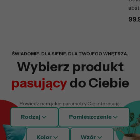
abst
99.
Wyszukiwarka z fil
ŚWIADOMIE. DLA SIEBIE. DLA TWOJEGO WNĘTRZA.
Wybierz produkt
pasujący
do Ciebie
Powiedz nam jakie parametry Cię interesują:
Rodzaj
Pomieszczenie
Kolor
Wzór