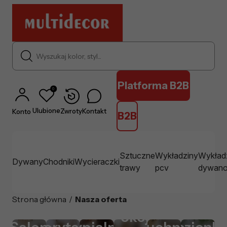
Wyszukaj kolor, styl...
Platforma B2B
0
Ulubione
Zwroty
Kontakt
Konto
B2B
Sztuczne
Wykładziny
Wykład
Dywany
Chodniki
Wycieraczki
trawy
pcv
dywan
Strona główna
/
Nasza oferta
Pokój