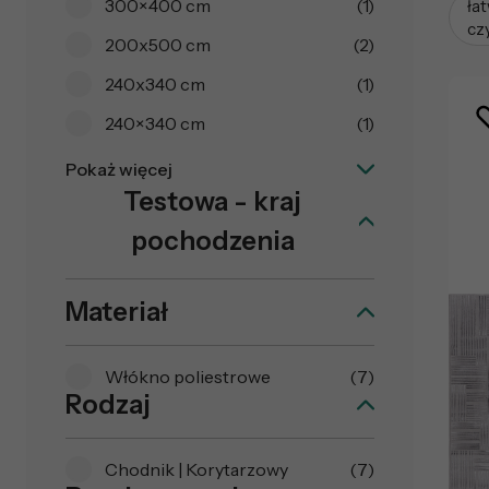
300×400 cm
(1)
ła
cz
200x500 cm
(2)
240x340 cm
(1)
240×340 cm
(1)
Pokaż więcej
Testowa - kraj
pochodzenia
Materiał
Włókno poliestrowe
(7)
Rodzaj
Chodnik | Korytarzowy
(7)