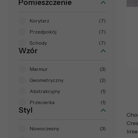
Pomieszczenie
Korytarz
(7)
Przedpokój
(7)
Schody
(7)
Wzór
Marmur
(3)
Geometryczny
(2)
Abstrakcyjny
(1)
Przecierka
(1)
Styl
Cho
Crea
Nowoczesny
(3)
linie